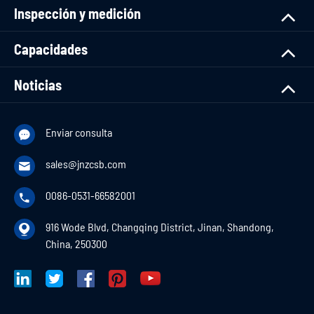
Inspección y medición
Capacidades
Noticias
Enviar consulta

sales@jnzcsb.com

0086-0531-66582001

916 Wode Blvd, Changqing District, Jinan, Shandong,

China, 250300