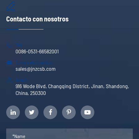

Contacto con nosotros

Tel:
0086-0531-66582001

Correo electrónico:
sales@jnzcsb.com

Añadir:
916 Wode Blvd, Changqing District, Jinan, Shandong,
China, 250300