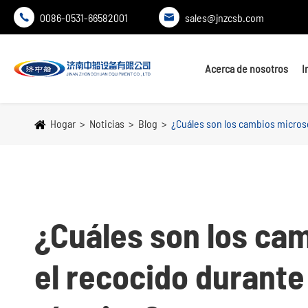
0086-0531-66582001
sales@jnzcsb.com


Acerca de nosotros
I
Hogar
Noticias
Blog
¿Cuáles son los cambios microsc
¿Cuáles son los ca
el recocido durante