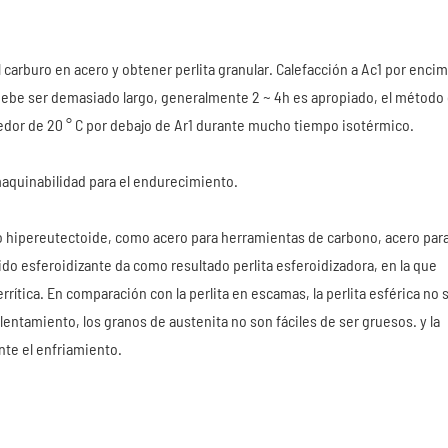
 carburo en acero y obtener perlita granular. Calefacción a Ac1 por enci
debe ser demasiado largo, generalmente 2 ~ 4h es apropiado, el método
dedor de 20 ° C por debajo de Ar1 durante mucho tiempo isotérmico.
 maquinabilidad para el endurecimiento.
ro hipereutectoide, como acero para herramientas de carbono, acero par
ido esferoidizante da como resultado perlita esferoidizadora, en la que
rrítica. En comparación con la perlita en escamas, la perlita esférica no 
alentamiento, los granos de austenita no son fáciles de ser gruesos. y la
nte el enfriamiento.