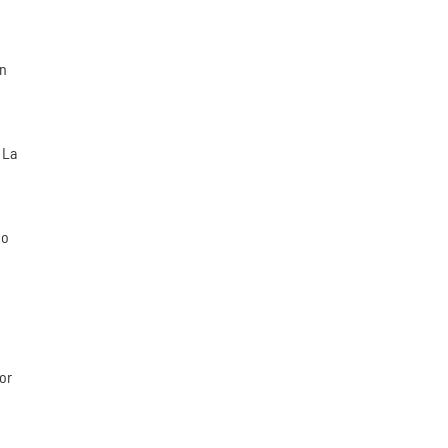
on
 La
no
or