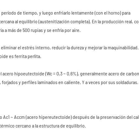
período de tiempo, y luego enfriarlo lentamente (con el horno) para
rcana al equilibrio (austenitización completa). En la producción real, c
ía a más de 500 rupias y se enfría por aire.
 eliminar el estrés interno, reducir la dureza y mejorar la maquinabilidad.
de es ferrita perlita.
 el acero hipoeutectoide (Wc = 0,3 ~ 0.6%), generalmente acero de carbo
forjados y perfiles laminados en caliente, Y a veces por sus soldaduras.
 o Ac1 ~ Accm (acero hipereutectoide) después de la preservación del cal
érmico cercano a la estructura de equilibrio.