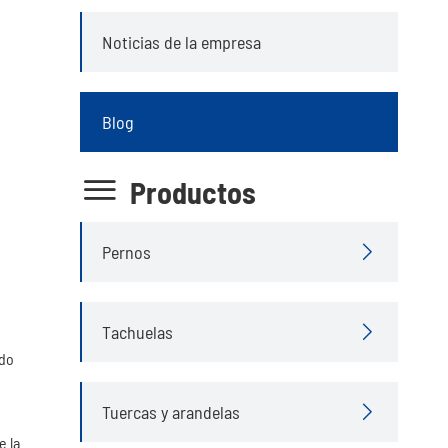
Noticias de la empresa
Blog

Productos
Pernos

Tachuelas

odo
Tuercas y arandelas

e la