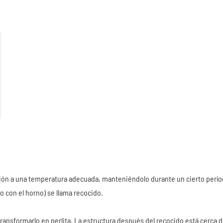
eación a una temperatura adecuada, manteniéndolo durante un cierto perí
 con el horno) se llama recocido.
transformarlo en perlita. La estructura después del recocido está cerca d