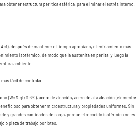
a obtener estructura perlítica esférica, para eliminar el estrés interno,
(o Ac1), después de mantener el tiempo apropiado, el enfriamiento más
enimiento isotérmico, de modo que la austenita en perlita, y luego la
peratura ambiente.
 más fácil de controlar.
ono (Wc & gt; 0.6%), acero de aleación, acero de alta aleación (elemento
 beneficioso para obtener microestructura y propiedades uniformes. Sin
nde y grandes cantidades de carga, porque el recocido isotérmico no es
jo o pieza de trabajo por lotes.