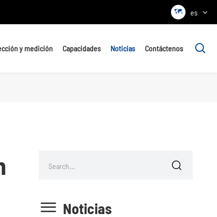

es

ección y medición
Capacidades
Noticias
Contáctenos
n


Noticias