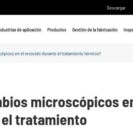
Descargar
ndustrias de aplicación
Productos
Gestión de la fabricación
Insp
ópicos en el recocido durante el tratamiento térmico?
Pernos de cabecera
Pernos
Pernos En U
Tachuelas
Pernos de anclaje
Tuercas y arandelas
mbios microscópicos e
Piezas de mecanizado de
 el tratamiento
precisión