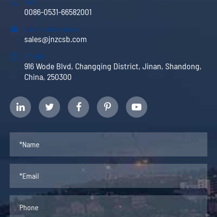

Tel:
0086-0531-66582001

Correo electrónico:
sales@jnzcsb.com

Añadir:
916 Wode Blvd, Changqing District, Jinan, Shandong,
China, 250300