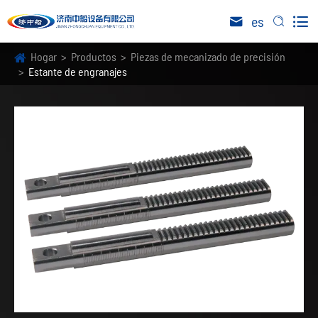

es


Hogar
Productos
Piezas de mecanizado de precisión
Estante de engranajes