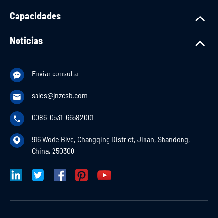
Capacidades
Noticias
Enviar consulta

sales@jnzcsb.com

0086-0531-66582001

916 Wode Blvd, Changqing District, Jinan, Shandong,

China, 250300