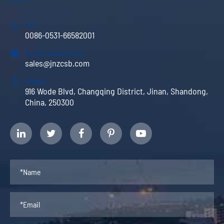

Tel:
0086-0531-66582001

Correo electrónico:
sales@jnzcsb.com

Añadir:
916 Wode Blvd, Changqing District, Jinan, Shandong,
China, 250300