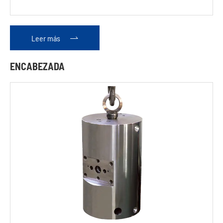
Leer más

ENCABEZADA