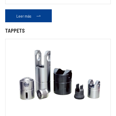
Leer más

TAPPETS