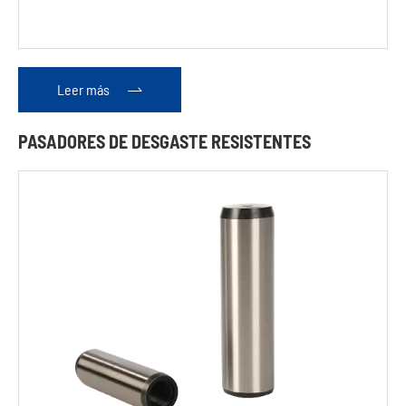
Alfileres
de rey
Leer más

Ejes de
balancín
PASADORES DE DESGASTE RESISTENTES
Encabezada
Bridas
Tappets