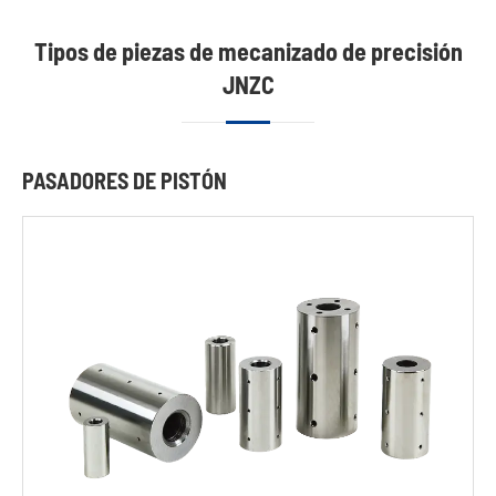
Tipos de piezas de mecanizado de precisión
JNZC
PASADORES DE PISTÓN
Pasadores
de pistón
Pasadores
de
desgaste
resistentes