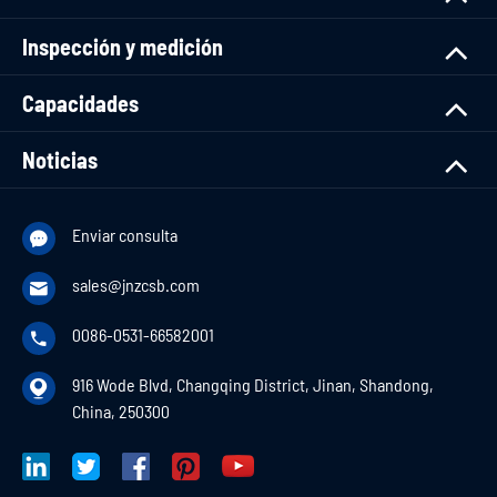
Inspección y medición
Capacidades
Noticias
Enviar consulta

sales@jnzcsb.com

0086-0531-66582001

916 Wode Blvd, Changqing District, Jinan, Shandong,

China, 250300