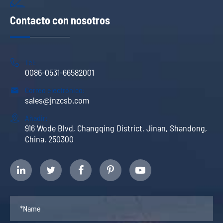
Contacto con nosotros

Tel:
0086-0531-66582001

Correo electrónico:
sales@jnzcsb.com

Añadir:
916 Wode Blvd, Changqing District, Jinan, Shandong,
China, 250300