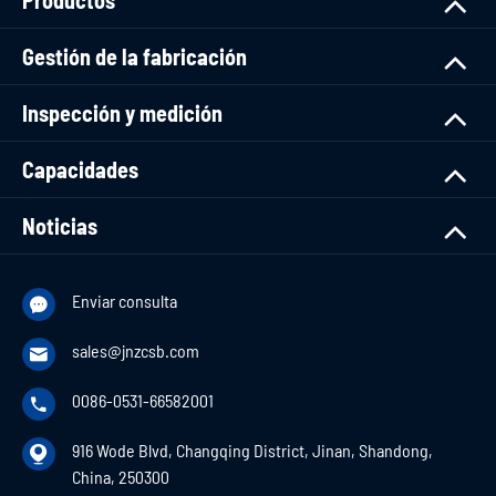
Productos
Gestión de la fabricación
Inspección y medición
Capacidades
Noticias
Enviar consulta

sales@jnzcsb.com

0086-0531-66582001

916 Wode Blvd, Changqing District, Jinan, Shandong,

China, 250300