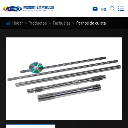

es


Hogar
Productos
Tachuelas
Pernos de culata