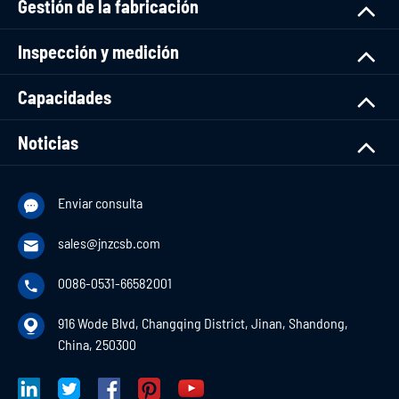
Gestión de la fabricación
Inspección y medición
Capacidades
Noticias
Enviar consulta

sales@jnzcsb.com

0086-0531-66582001

916 Wode Blvd, Changqing District, Jinan, Shandong,

China, 250300