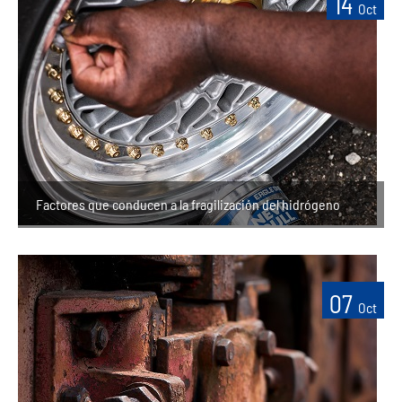
14
Oct
Factores que conducen a la fragilización del hidrógeno
07
Oct