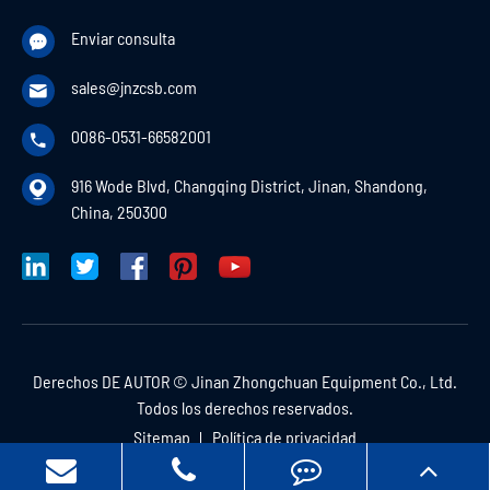
Enviar consulta

sales@jnzcsb.com

0086-0531-66582001

916 Wode Blvd, Changqing District, Jinan, Shandong,

China, 250300
Derechos DE AUTOR ©
Jinan Zhongchuan Equipment Co., Ltd.
Todos los derechos reservados.
Sitemap
Política de privacidad