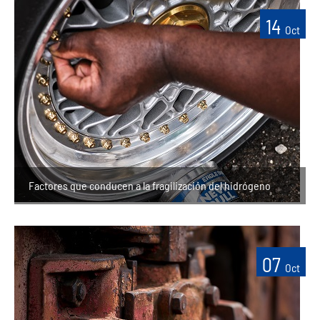
14
Oct
Factores que conducen a la fragilización del hidrógeno
07
Oct