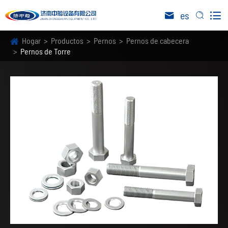

es


Hogar
Productos
Pernos
Pernos de cabecera
Pernos de Torre