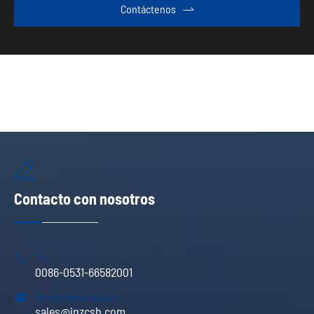
Contáctenos


Contacto con nosotros

Tel:
0086-0531-66582001

Correo electrónico:
sales@jnzcsb.com