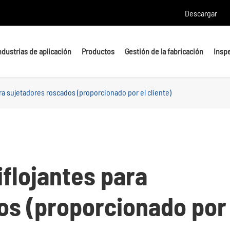
Descargar
ndustrias de aplicación
Productos
Gestión de la fabricación
Insp
ra sujetadores roscados (proporcionado por el cliente)
Pernos de cabecera
Pernos
Pernos En U
Tachuelas
Pernos de anclaje
Tuercas y arandelas
flojantes para
Piezas de mecanizado de
os (proporcionado por
precisión