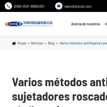
0086-0531-66582001
sales@jnzcsb.com


Acerca de nosotros
I
Hogar
Noticias
Blog
Varios métodos antiflojantes pa
Varios métodos anti
sujetadores roscad